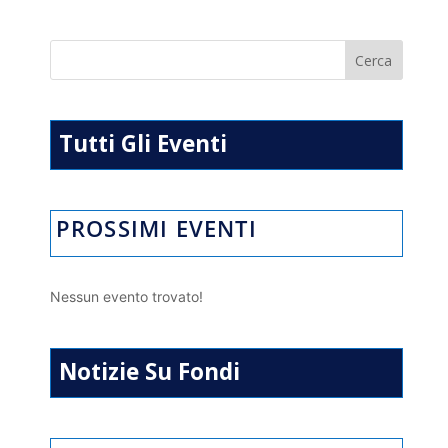
at
e
e
ai
t
n
s
gr
b
l
di
A
a
o
vi
p
m
o
di
p
k
Tutti Gli Eventi
PROSSIMI EVENTI
Nessun evento trovato!
Notizie Su Fondi