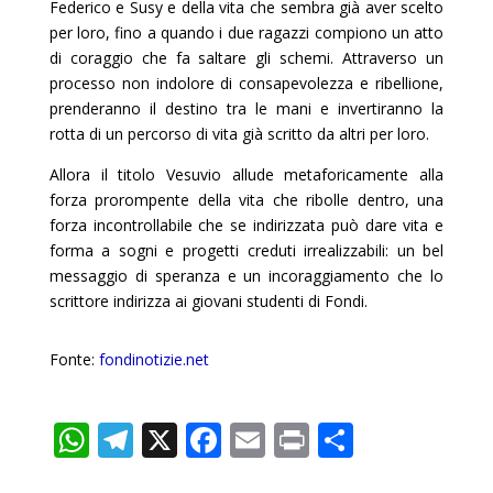
Federico e Susy e della vita che sembra già aver scelto
per loro, fino a quando i due ragazzi compiono un atto
di coraggio che fa saltare gli schemi. Attraverso un
processo non indolore di consapevolezza e ribellione,
prenderanno il destino tra le mani e invertiranno la
rotta di un percorso di vita già scritto da altri per loro.
Allora il titolo Vesuvio allude metaforicamente alla
forza prorompente della vita che ribolle dentro, una
forza incontrollabile che se indirizzata può dare vita e
forma a sogni e progetti creduti irrealizzabili: un bel
messaggio di speranza e un incoraggiamento che lo
scrittore indirizza ai giovani studenti di Fondi.
Fonte:
fondinotizie.net
W
T
X
F
E
Pr
C
h
el
ac
m
in
o