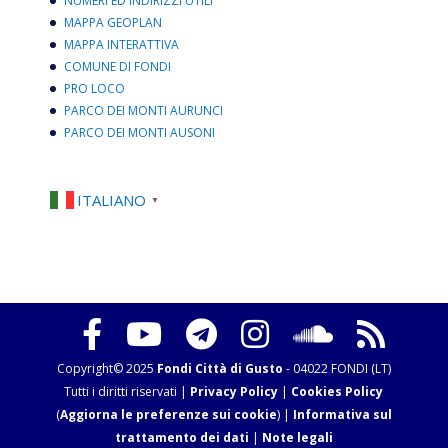
NUMERI ED INDIRIZZI UTILI
MAPPA GEOPLAN
MAPPA INTERATTIVA
COMUNE DI FONDI
PRO LOCO
PARCO DEI MONTI AURUNCI
PARCO DEI MONTI AUSONI
ITALIANO
▼
Copyright© 2025
Fondi Città di Gusto
- 04022 FONDI (LT)
Tutti i diritti riservati |
Privacy Policy
|
Cookies Policy
(
Aggiorna le preferenze sui cookie
) |
Informativa sul
trattamento dei dati
|
Note legali