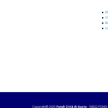
E
C
B
L
Copyright© 2025
Fondi Città di Gusto
- 04022 FONDI 