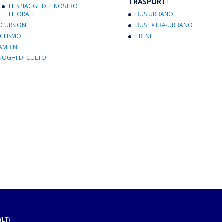
TRASPORTI
LE SPIAGGE DEL NOSTRO
LITORALE
BUS URBANO
SCURSIONI
BUS EXTRA-URBANO
ICLISMO
TRENI
AMBINI
UOGHI DI CULTO
(LT)