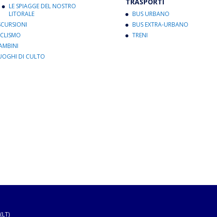
TRASPORTI
LE SPIAGGE DEL NOSTRO
LITORALE
BUS URBANO
SCURSIONI
BUS EXTRA-URBANO
ICLISMO
TRENI
AMBINI
UOGHI DI CULTO
(LT)