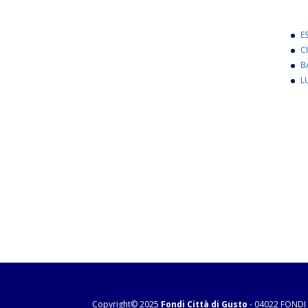
E
C
B
L
Copyright© 2025
Fondi Città di Gusto
- 04022 FONDI 