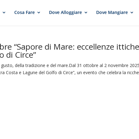
e
Cosa Fare
Dove Alloggiare
Dove Mangiare
re “Sapore di Mare: eccellenze ittich
o di Circe”
el gusto, della tradizione e del mare.Dal 31 ottobre al 2 novembre 2025
 tra Costa e Lagune del Golfo di Circe”, un evento che celebra la ricch