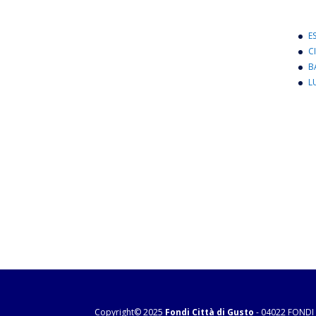
E
C
B
L
Copyright© 2025
Fondi Città di Gusto
- 04022 FONDI 