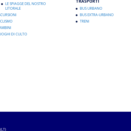
TRASPORTI
LE SPIAGGE DEL NOSTRO
LITORALE
BUS URBANO
SCURSIONI
BUS EXTRA-URBANO
ICLISMO
TRENI
AMBINI
UOGHI DI CULTO
(LT)